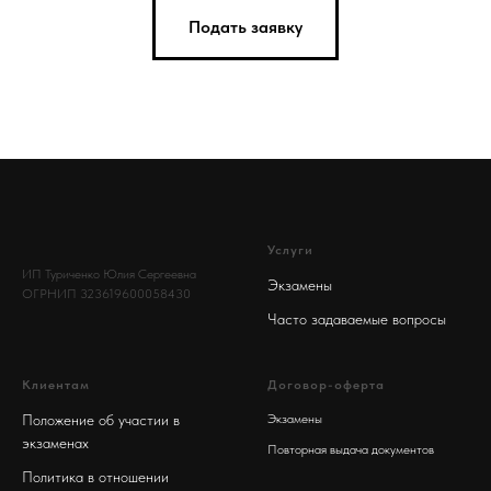
Подать заявку
Услуги
ИП Туриченко Юлия Сергеевна
Экзамены
ОГРНИП 323619600058430
Часто задаваемые вопросы
Клиентам
Договор-оферта
Положение об участии в
Экзамены
экзаменах
Повторная выдача документов
Политика в отношении